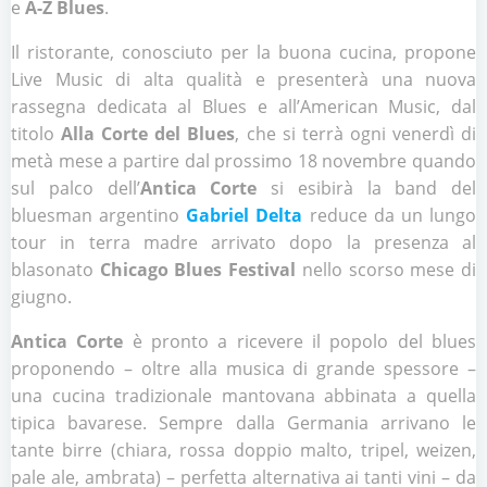
e
A-Z Blues
.
Il ristorante, conosciuto per la buona cucina, propone
Live Music
di alta qualità e presenterà una nuova
rassegna dedicata al
Blues
e all’
American Music
, dal
titolo
Alla Corte del Blues
, che si terrà
ogni venerdì di
metà mese
a partire dal prossimo 18 novembre quando
sul palco dell’
Antica Corte
si esibirà la band del
bluesman argentino
Gabriel Delta
reduce da un lungo
tour in terra madre arrivato dopo la presenza al
blasonato
Chicago Blues Festival
nello scorso mese di
giugno.
Antica Corte
è pronto a ricevere il popolo del blues
proponendo – oltre alla musica di grande spessore –
una
cucina tradizionale mantovana abbinata a quella
tipica bavarese
. Sempre dalla Germania arrivano le
tante birre (chiara, rossa doppio malto, tripel, weizen,
pale ale, ambrata)
– perfetta alternativa ai tanti vini – da