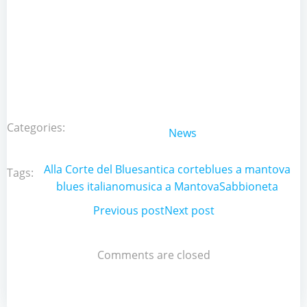
Categories:
News
Alla Corte del Blues
antica corte
blues a mantova
Tags:
blues italiano
musica a Mantova
Sabbioneta
Post
Previous post
Post
Next post
navigation
navigation
Comments are closed