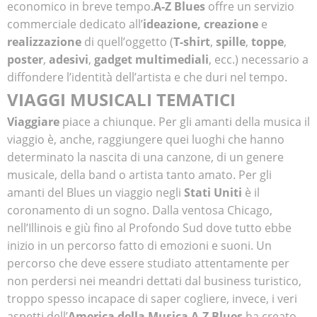
economico in breve tempo.
A-Z Blues
offre un servizio
commerciale dedicato all’
ideazione, creazione
e
realizzazione
di quell’oggetto (
T-shirt
,
spille
,
toppe
,
poster
,
adesivi
,
gadget multimediali
, ecc.) necessario a
diffondere l’identità dell’artista e che duri nel tempo.
VIAGGI MUSICALI TEMATICI
Viaggiare
piace a chiunque. Per gli amanti della musica il
viaggio è, anche, raggiungere quei luoghi che hanno
determinato la nascita di una canzone, di un genere
musicale, della band o artista tanto amato. Per gli
amanti del Blues un viaggio negli
Stati Uniti
è il
coronamento di un sogno. Dalla ventosa Chicago,
nell’Illinois e giù fino al Profondo Sud dove tutto ebbe
inizio in un percorso fatto di emozioni e suoni. Un
percorso che deve essere studiato attentamente per
non perdersi nei meandri dettati dal business turistico,
troppo spesso incapace di saper cogliere, invece, i veri
aspetti dell’
America della Musica
.
A-Z Blues
ha creato,