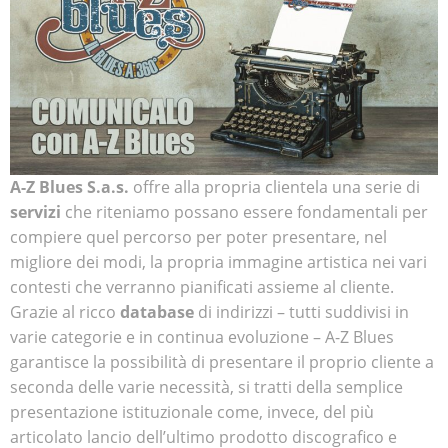
A-Z Blues S.a.s.
offre alla propria clientela una serie di
servizi
che riteniamo possano essere fondamentali per
compiere quel percorso per poter presentare, nel
migliore dei modi, la propria immagine artistica nei vari
contesti che verranno pianificati assieme al cliente.
Grazie al ricco
database
di indirizzi – tutti suddivisi in
varie categorie e in continua evoluzione – A-Z Blues
garantisce la possibilità di presentare il proprio cliente a
seconda delle varie necessità, si tratti della semplice
presentazione istituzionale come, invece, del più
articolato lancio dell’ultimo prodotto discografico e