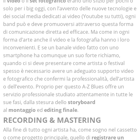
il
video
o il
set fotografico
erano uno sfizio per pochi o
solo per i big oggi, con l’avvento delle nuove tecnologie e
dei social media dedicati ai video (Youtube su tutti), ogni
band può e deve promuoversi attraverso questa forma
di comunicazione diretta ed efficace. Ma come in ogni
forma d’arte anche il video e la fotografia hanno i loro
inconvenienti. E se un banale video fatto con uno
smartphone ha comunque un suo forte richiamo,
quando ci si deve presentare come artista o festival
spesso è necessario avere un adeguato supporto video
e fotografico che confermi la professionalità, dell’artista
o dell’evento. Proprio per questo A-Z Blues offre un
servizio professionale studiato attentamente in tutte le
sue fasi, dalla stesura dello
storyboard
al
montaggio
ed
editing finale
.
RECORDING & MASTERING
Alla fine di tutto ogni artista ha, come sogno nel cassetto
o come progetto principale, quello di
registrare un