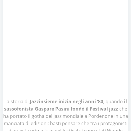
La storia di
Jazzinsieme inizia negli anni ’80
, quando
il
sassofonista Gaspare Pasini fondò il Festival jazz
che
ha portato il gotha del jazz mondiale a Pordenone in una
manciata di edizioni: basti pensare che tra i protagonisti
di questa prima fase del festival ci sono stati Woody