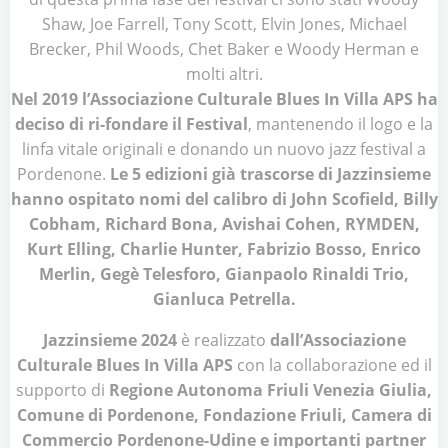
Shaw, Joe Farrell, Tony Scott, Elvin Jones, Michael
Brecker, Phil Woods, Chet Baker e Woody Herman e
molti altri.
Nel 2019 l’Associazione Culturale Blues In Villa APS ha
deciso di ri-fondare il Festival
, mantenendo il logo e la
linfa vitale originali e donando un nuovo jazz festival a
Pordenone.
Le 5 edizioni già trascorse di Jazzinsieme
hanno ospitato nomi del calibro di John Scofield, Billy
Cobham, Richard Bona, Avishai Cohen, RYMDEN,
Kurt Elling, Charlie Hunter, Fabrizio Bosso, Enrico
Merlin, Gegè Telesforo, Gianpaolo Rinaldi Trio,
Gianluca Petrella.
Jazzinsieme 2024
è realizzato
dall’Associazione
Culturale Blues In Villa APS
con la collaborazione ed il
supporto di
Regione Autonoma Friuli Venezia Giulia,
Comune di Pordenone, Fondazione Friuli, Camera di
Commercio Pordenone-Udine e importanti partner