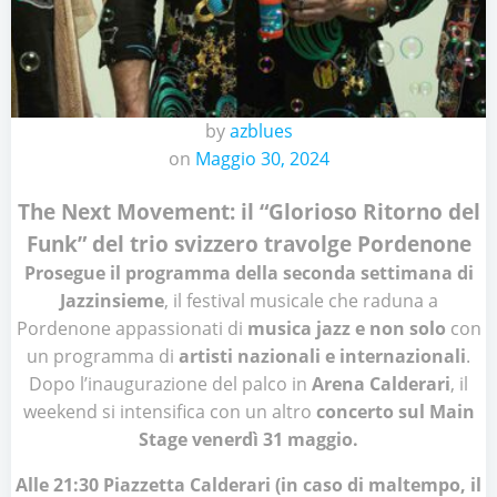
by
azblues
on
Maggio 30, 2024
The Next Movement: il “Glorioso Ritorno del
Funk” del trio svizzero travolge Pordenone
Prosegue il programma della seconda settimana di
Jazzinsieme
, il festival musicale che raduna a
Pordenone appassionati di
musica jazz e non solo
con
un programma di
artisti nazionali e internazionali
.
Dopo l’inaugurazione del palco in
Arena Calderari
, il
weekend si intensifica con un altro
concerto sul Main
Stage
venerdì 31 maggio.
Alle 21:30 Piazzetta Calderari (in caso di maltempo, il