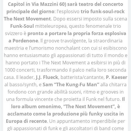
Capitol in Via Mazzini 60) sarà teatro del concerto
principale del giorno
: l’esplosivo
trio funk-soul-rock
The Next Movement
. Dopo essersi imposto sulla scena
Funk-Soul
mitteleuropea, questo fenomenale trio
svizzero è
pronto a portare la propria forza esplosiva
a Pordenone
. Il groove travolgente, la straordinaria
maestria e l’umorismo nonchalant con cui si esibiscono
hanno entusiasmato gli appassionati di tutto il mondo e
hanno portato i The Next Movement a esibirsi in più di
1000 concerti, trasformando il palco nella loro seconda
casa. Il leader,
J.J. Flueck
, batterista/cantante,
P. Kaeser
al basso/synth, e
Sam “The Kung-Fu Man”
alla chitarra
fondono con grande abilità suoni, ritmo e grooves in
una formula vincente che proietta il Funk nel futuro.
Il
loro album omonimo, “The Next Movement”, è
acclamato come la produzione più funky uscita in
Europa di recente
. Un appuntamento imperdibile per
gli appassionati di funk e gli ascoltatori di band come