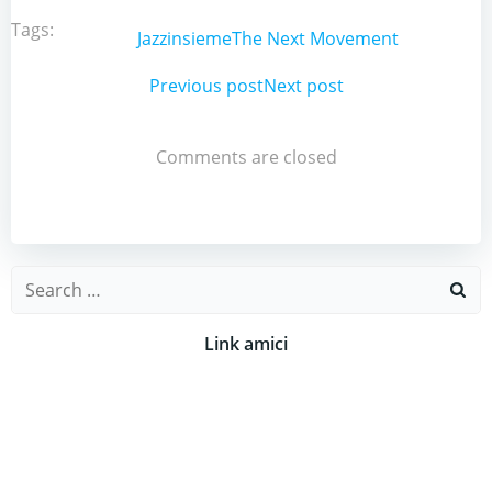
Tags:
Jazzinsieme
The Next Movement
Post
Previous post
Post
Next post
navigation
navigation
Comments are closed
Search
for:
Link amici