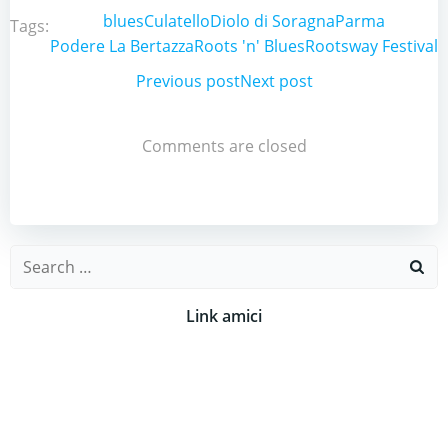
blues
Culatello
Diolo di Soragna
Parma
Tags:
Podere La Bertazza
Roots 'n' Blues
Rootsway Festival
Post
Previous post
Post
Next post
navigation
navigation
Comments are closed
Search
for:
Link amici