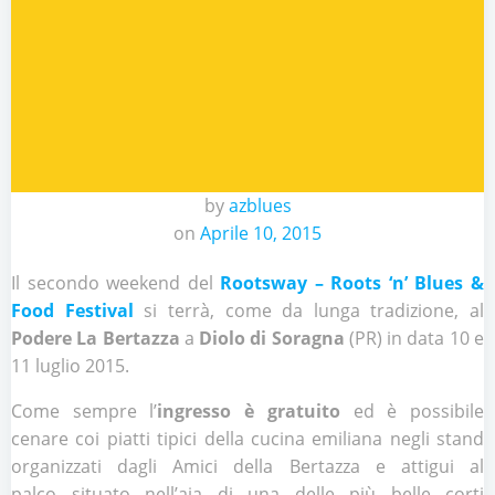
by
azblues
on
Aprile 10, 2015
Il secondo weekend del
Rootsway – Roots ‘n’ Blues &
Food Festival
si terrà, come da lunga tradizione, al
Podere La Bertazza
a
Diolo di Soragna
(PR) in data 10 e
11 luglio 2015.
Come sempre l’
ingresso è gratuito
ed è possibile
cenare coi piatti tipici della cucina emiliana negli stand
organizzati dagli Amici della Bertazza e attigui al
palco situato nell’aia di una delle più belle corti