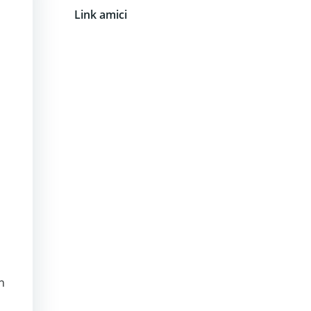
Link amici
I
in
i