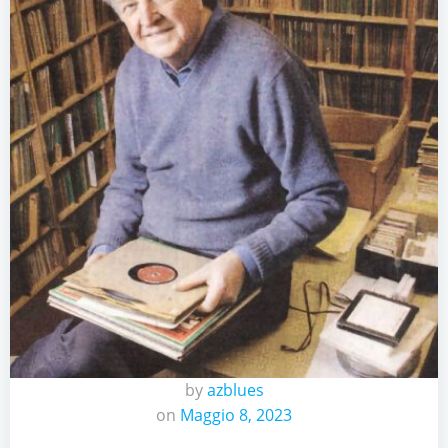
by
azblues
on
Maggio 8, 2023