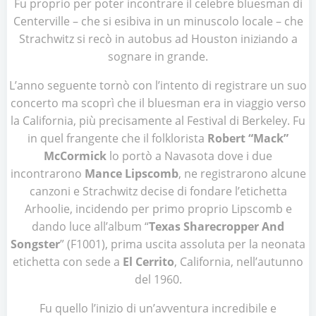
Fu proprio per poter incontrare il celebre bluesman di
Centerville – che si esibiva in un minuscolo locale – che
Strachwitz si recò in autobus ad Houston iniziando a
sognare in grande.
L’anno seguente tornò con l’intento di registrare un suo
concerto ma scoprì che il bluesman era in viaggio verso
la California, più precisamente al Festival di Berkeley. Fu
in quel frangente che il folklorista
Robert “Mack”
McCormick
lo portò a Navasota dove i due
incontrarono
Mance Lipscomb
, ne registrarono alcune
canzoni e Strachwitz decise di fondare l’etichetta
Arhoolie, incidendo per primo proprio Lipscomb e
dando luce all’album “
Texas Sharecropper And
Songster
” (F1001), prima uscita assoluta per la neonata
etichetta con sede a
El Cerrito
, California, nell’autunno
del 1960.
Fu quello l’inizio di un’avventura incredibile e