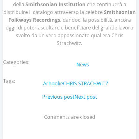
della
Smithsonian Institution
che continuerà a
distribuire il catalogo attraverso la celebre
Smithsonian
Folkways Recordings
, dandoci la possibilità, ancora
oggi, di poter ascoltare e beneficiare del grande lavoro
svolto da un vero appassionato qual era Chris
Strachwitz.
Categories:
News
Tags:
Arhoolie
CHRIS STRACHWITZ
Post
Previous post
Post
Next post
navigation
navigation
Comments are closed