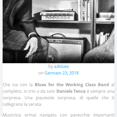
by
azblues
on
Gennaio 23, 2018
Che sia con la
Blues for the Working Class Band
al
completo, in trio o da solo
Daniele Tenca
è sempre una
sorpresa. Una piacevole sorpresa, di quelle che ti
rallegrano la serata.
Musicista ormai navigato con parecchie importanti