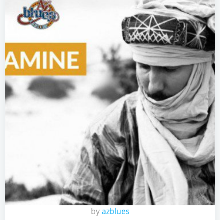
by
azblues