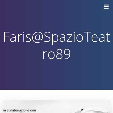
Vai
al
contenuto
Faris@SpazioTeat
ro89