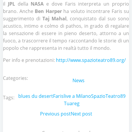
il
JPL
della
NASA
e dove Faris interpreta un proprio
brano. Anche
Ben Harper
ha voluto incontrare Faris su
suggerimento di
Taj Mahal
, conquistato dal suo sono
acustico, intimo e colmo di pathos, in grado di regalare
la sensazione di essere in pieno deserto, attorno a un
fuoco, a trascorrere il tempo raccontando le storie di un
popolo che rappresenta in realtà tutto il mondo.
Per info e prenotazioni:
http://www.spazioteatro89.org/
Categories:
News
blues du desert
Faris
live a Milano
SpazioTeatro89
Tags:
Tuareg
Post
Previous post
Post
Next post
navigation
navigation