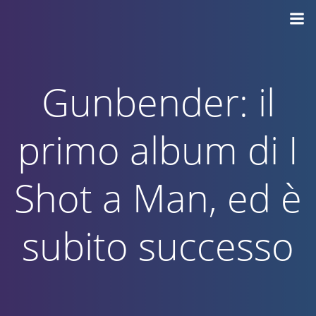
Vai
al
contenuto
Gunbender: il
primo album di I
Shot a Man, ed è
subito successo