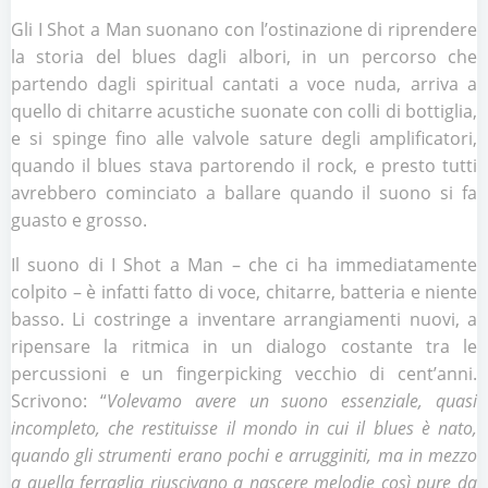
Gli I Shot a Man suonano con l’ostinazione di riprendere
la storia del blues dagli albori, in un percorso che
partendo dagli spiritual cantati a voce nuda, arriva a
quello di chitarre acustiche suonate con colli di bottiglia,
e si spinge fino alle valvole sature degli amplificatori,
quando il blues stava partorendo il rock, e presto tutti
avrebbero cominciato a ballare quando il suono si fa
guasto e grosso.
Il suono di I Shot a Man – che ci ha immediatamente
colpito – è infatti fatto di voce, chitarre, batteria e niente
basso. Li costringe a inventare arrangiamenti nuovi, a
ripensare la ritmica in un dialogo costante tra le
percussioni e un fingerpicking vecchio di cent’anni.
Scrivono: “
Volevamo avere un suono essenziale, quasi
incompleto, che restituisse il mondo in cui il blues è nato,
quando gli strumenti erano pochi e arrugginiti, ma in mezzo
a quella ferraglia riuscivano a nascere melodie così pure da