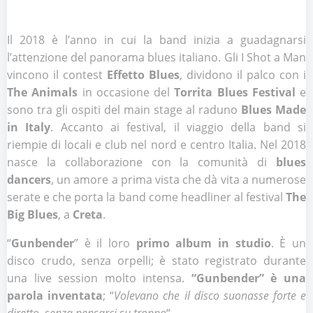
Il 2018 è l’anno in cui la band inizia a guadagnarsi
l’attenzione del panorama blues italiano. Gli I Shot a Man
vincono il contest
Effetto Blues
, dividono il palco con i
The
Animals
in occasione del
Torrita Blues Festival
e
sono tra gli ospiti del main stage al raduno
Blues Made
in Italy
. Accanto ai festival, il viaggio della band si
riempie di locali e club nel nord e centro Italia. Nel 2018
nasce la collaborazione con la comunità di
blues
dancers
, un amore a prima vista che dà vita a numerose
serate e che porta la band come headliner al festival
The
Big Blues
, a
Creta
.
“
Gunbender
” è il loro
primo album in studio
. È un
disco crudo, senza orpelli; è stato registrato durante
una live session molto intensa.
“Gunbender” è una
parola inventata
; “
Voleva
no che il disco suonasse forte e