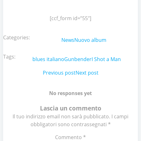
[ccf_form id=”55″]
Categories:
News
Nuovo album
Tags:
blues italiano
Gunbender
I Shot a Man
Post
Previous post
Post
Next post
navigation
navigation
No responses yet
Lascia un commento
Il tuo indirizzo email non sarà pubblicato.
I campi
obbligatori sono contrassegnati
*
Commento
*