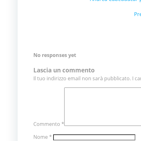
P
Pr
n
No responses yet
Lascia un commento
Il tuo indirizzo email non sarà pubblicato.
I c
Commento
*
Nome
*