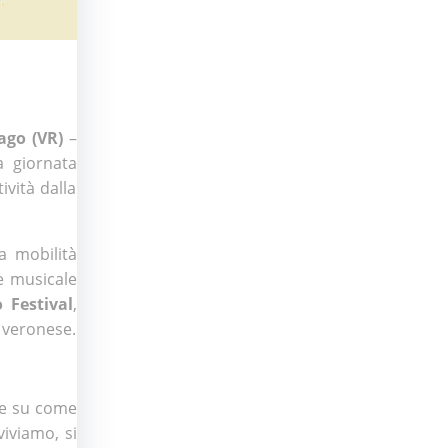
ago (VR)
–
a giornata
vità dalla
la mobilità
re musicale
 Festival
,
a veronese.
e su come
viviamo, si