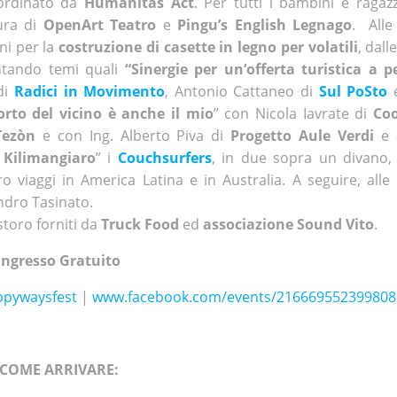
oordinato da
Humanitas Act
. Per tutti i bambini e ragaz
cura di
OpenArt Teatro
e
Pingu’s English Legnago
. Alle
ni per la
costruzione di
casette in legno per volatili
, dall
ntando temi quali
“Sinergie per un’offerta turistica a p
 di
Radici in Movimento
, Antonio Cattaneo di
Sul PoSto
e
orto del vicino è anche il mio
” con Nicola Iavrate di
Coo
 Tezòn
e con Ing. Alberto Piva di
Progetto Aule Verdi
e a
 Kilimangiaro
” i
Couchsurfers
, in due sopra un divano
 viaggi in America Latina e in Australia. A seguire, alle 
andro Tasinato.
storo forniti da
Truck Food
ed
associazione Sound Vito
.
Ingresso Gratuito
pywaysfest
|
www.facebook.com/events/216669552399808
COME ARRIVARE: