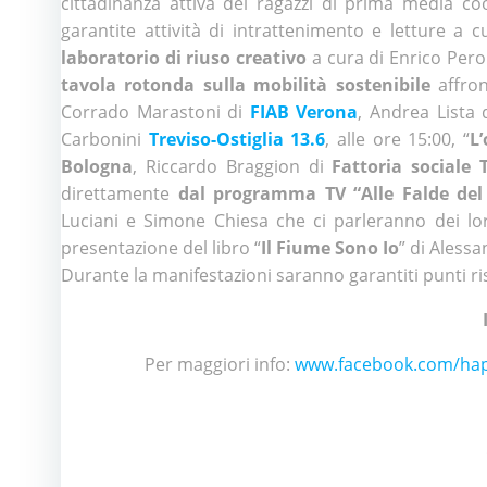
cittadinanza attiva dei ragazzi di prima media c
garantite attività di intrattenimento e letture a 
laboratorio di riuso creativo
a cura di Enrico Pero
tavola rotonda sulla mobilità sostenibile
affro
Corrado Marastoni di
FIAB Verona
, Andrea Lista
Carbonini
Treviso-Ostiglia 13.6
, alle ore 15:00, “
L’
Bologna
, Riccardo Braggion di
Fattoria sociale
direttamente
dal programma TV “Alle Falde del
Luciani e Simone Chiesa che ci parleranno dei loro
presentazione del libro “
Il Fiume Sono Io
” di Aless
Durante la manifestazioni saranno garantiti punti ri
Per maggiori info:
www.facebook.com/hap