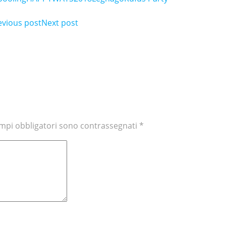
ost
evious post
Post
Next post
avigation
navigation
ampi obbligatori sono contrassegnati
*