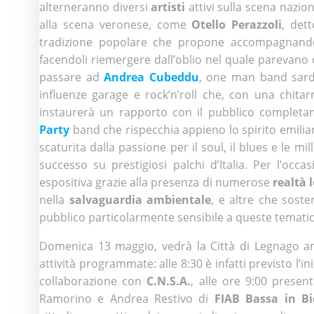
alterneranno diversi
artisti
attivi sulla scena nazio
alla scena veronese, come
Otello Perazzoli
, det
tradizione popolare che propone accompagnandosi
facendoli riemergere dall’oblio nel quale parevano 
passare ad
Andrea Cubeddu
, one man band sardo
influenze garage e rock’n’roll che, con una chitar
instaurerà un rapporto con il pubblico completa
Party
band che rispecchia appieno lo spirito emilia
scaturita dalla passione per il soul, il blues e le m
successo su prestigiosi palchi d’Italia. Per l’oc
espositiva grazie alla presenza di numerose
realtà l
nella
salvaguardia ambientale
, e altre che sos
pubblico particolarmente sensibile a queste temati
Domenica 13 maggio, vedrà la Città di Legnago ani
attività programmate: alle 8:30 è infatti previsto l’in
collaborazione con
C.N.S.A.
, alle ore 9:00 present
Ramorino e Andrea Restivo di
FIAB Bassa in Bi