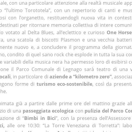
nale, con una particolare attenzione alla realtà musicale a
to “l’ultimo Torototela”, con un repertorio di canti e mus
 con l’organetto, restituendogli nuova vita in contesti
destinati per ritornare memoria collettiva di intere comuni
 votato al Delta Blues, all’eclettico e curioso
One Hors
ra, una scatola di biscotti Plasmon e una vecchia batteria
mente nuovo e, a concludere il programma della giornata
no, condito di quel sano rock che esplode in tutta la sua c
ille variabili della musica nera ha permesso loro di esibirsi
casione il Parco Comunale di Legnago sarà teatro di una 
ocali
, in particolare di
aziende a “kilometro zero”
, associa
tengono forme di
turismo eco-sostenibile
, così da present
che.
mata già a partire dalle prime ore del mattino grazie all
izio di una
passeggiata ecologica
con
pulizia del Parco C
azione di “
Bimbi in Bici
”, con la presenza dell’Assessore
ci,
alle ore 10:30: “La Torre Veneziana di Torretta”: labo