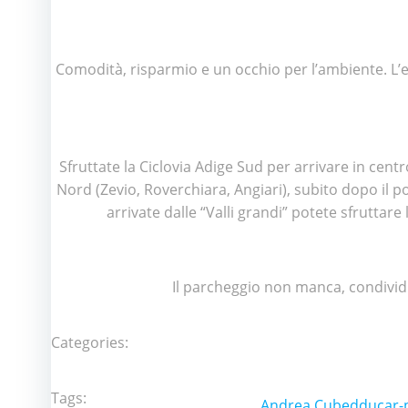
Comodità, risparmio e un occhio per l’ambiente. L’ev
Sfruttate la Ciclovia Adige Sud per arrivare in cent
Nord (Zevio, Roverchiara, Angiari), subito dopo il p
arrivate dalle “Valli grandi” potete sfruttare 
Il parcheggio non manca, condivid
Categories:
Tags:
Andrea Cubeddu
car-