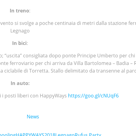
In treno
:
ento si svolge a poche centinaia di metri dalla stazione ferr
Legnago
In bici
:
ro; “uscita” consigliata dopo ponte Principe Umberto per chi
onte ferroviario per chi arriva da Villa Bartolomea – Badia – 
la ciclabile di Torretta. Stallo delimitato da transenne al par
In auto:
i i posti liberi con HappyWays
https://goo.gl/cNUqF6
News
pooling
HAPPYWAYS2018
Legnago
Rufus Party