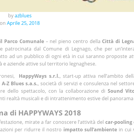
by
azblues
on
Aprile 25, 2018
 il Parco Comunale
– nel pieno centro della
Città di Legn
ne patrocinata dal Comune di Legnago, che per un’inter
to ad un pubblico di ogni età in cui saranno proposte atti
à e aziende attive sul territorio legnaghese.
eronesi,
HappyWays s.r.l.
, start-up attiva nell’ambito del
e
A-Z Blues s.a.s.
, società di servizi e consulenza nel setto
ttore dello spettacolo, con la collaborazione di
Sound Vito
nti realtà musicali e di intrattenimento estive del panoram
ma di HAPPYWAYS 2018
estazione, mirate a far conoscere l’attività del
car-pooling
azioni per ridurre il nostro
impatto sull’ambiente
in cui 