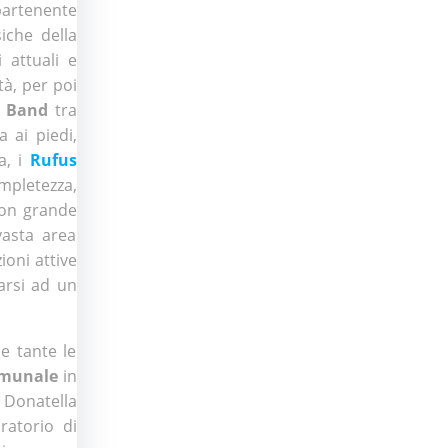
ppartenente
iche della
 attuali e
tà, per poi
e Band
tra
 ai piedi,
, i
Rufus
ompletezza,
 con grande
vasta area
zioni attive
arsi ad un
e tante le
omunale
in
 Donatella
ratorio di