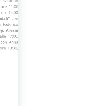
zi saranno
 ore 11:00
e ore 14:00
edali”
con
 Federico
p. Arvaia
lle 17:00,
, con Anna
ore 19:30,