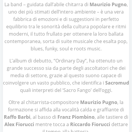
La band – guidata dall’abile chitarra di
Maurizio Pugno
,
uno dei più stimati dell’intero ambiente – è una vera
fabbrica di emozioni e di suggestioni in perfetto
equilibrio tra le sonorità della cultura popolare e ritmi
moderni, il tutto frullato per ottenere la loro ballata
contemporanea, sorta di suite musicale che esalta pop,
blues, funky, soul e roots music.
L’album di debutto, “Ordinary Day”, ha ottenuto un
grande successo sia da parte degli ascoltatori che dei
media di settore, grazie al questo suono capace di
coinvolgere un vasto pubblico, che identifica i
Sacromud
quali interpreti del ‘Sacro Fango’ dell’oggi.
Oltre al chitarrista-compositore
Maurizio Pugno
, la
formazione si affida alla vocalità calda e graffiante di
Raffo Barbi
, al basso di
Franz Piombino
, alle tastiere di
Alex Fiorucci
mentre tocca a
Riccardo Fiorucci
dettare
il tempo alla batteria.