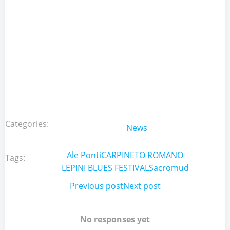
Categories:
News
Ale Ponti
CARPINETO ROMANO
Tags:
LEPINI BLUES FESTIVAL
Sacromud
Post
Previous post
Post
Next post
navigation
navigation
No responses yet