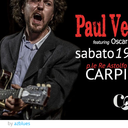
by
azblues