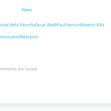
News
tival della Filosofia
Oscar Abelli
Paul Venturi
Roberto Villa
ost
evious post
Post
Next post
avigation
navigation
omments are closed