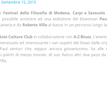
n
Settembre 15, 2015
mo
Festival della Filosofia di Modena, Carpi e Sassuolo
à possibile assistere ad una esibizione del bluesman
Pau
batteria e da
Roberto Villa
al basso in un percorso lungo la
toio Culture Club
in collaborazione con
A-Z Blues
. L’even
ressato ed interessante i vari aspetti del blues dalle orig
 Paul venturi che, seppur ancora giovanissimo, ha alle 
si palchi di mezzo mondo. Al suo fianco altri due pezzi da
illa.