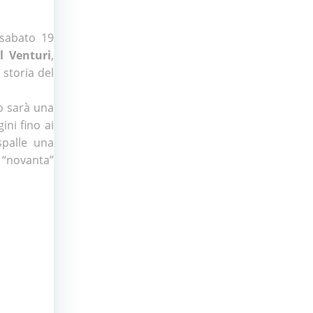
sabato 19
l Venturi
,
 storia del
to sarà una
ini fino ai
spalle una
 “novanta”