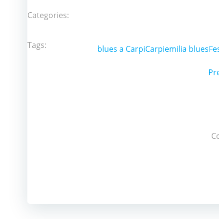
Categories:
Tags:
blues a Carpi
Carpi
emilia blues
Fes
P
Pr
n
C