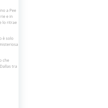
cino a Pee
rie e in
 lo ritrae
o è solo
misteriosa
lo che
Dallas tra