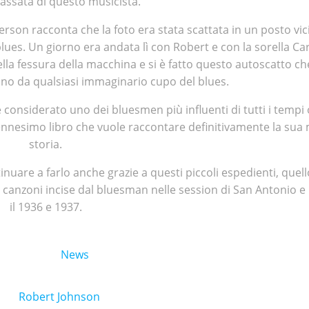
ssata di questo musicista.
derson racconta che la foto era stata scattata in un posto vi
blues. Un giorno era andata lì con Robert e con la sorella Car
ella fessura della macchina e si è fatto questo autoscatto che
ano da qualsiasi immaginario cupo del blues.
 considerato uno dei bluesmen più influenti di tutti i tempi 
nesimo libro che vuole raccontare definitivamente la sua 
storia.
nuare a farlo anche grazie a questi piccoli espedienti, quel
anzoni incise dal bluesman nelle session di San Antonio e 
il 1936 e 1937.
News
Robert Johnson