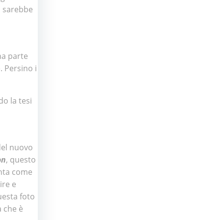
n sarebbe
na parte
. Persino i
o la tesi
 del nuovo
on
, questo
onta come
ire e
uesta foto
a che è