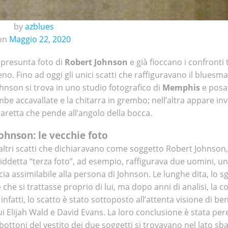
by
azblues
on
Maggio 22, 2020
 presunta foto di
Robert Johnson
e già fioccano i confronti t
no. Fino ad oggi gli unici scatti che raffiguravano il bluesm
nson si trova in uno studio fotografico di
Memphis
e posa
be accavallate e la chitarra in grembo; nell’altra appare in
aretta che pende all’angolo della bocca.
ohnson: le vecchie foto
altri scatti che dichiaravano come soggetto Robert Johnso
iddetta “terza foto”, ad esempio, raffigurava due uomini, un
ccia assimilabile alla persona di Johnson. Le lunghe dita, lo 
 che si trattasse proprio di lui, ma dopo anni di analisi, la c
fatti, lo scatto è stato sottoposto all’attenta visione di ben
ui Elijah Wald e David Evans. La loro conclusione è stata pere
bottoni del vestito dei due soggetti si trovavano nel lato sba