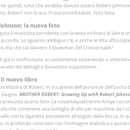
nte quindi, colui che avrebbe dovuto essere Robert Johnso
, Robert non lo era. Prova inconfutabile. Foto falsa.
Johnson: la nuova foto
ra il musicista sorridente con la testa inclinata di lato e u
 accordo. Lo sguardo ambiguo c’è, e anche le dita affusolate
ere, ma che sia davvero il bluesman del Crossoroads?
ti già si confrontano accanitamente sostenendo o smentend
 analisi dei dettagli e fantasiose supposizioni.
Il nuovo libro
 sorellastra di Robert, in occasione dell’annuncio dell’uscita
9 Giugno.
BROTHER ROBERT: Growing Up with Robert Johns
io la presunta quarta foto. La novantaquattrenne Annye racc
tola che conteneva una bottiglia di olio per macchine da cuc
quello con la sigaretta penzolante all’angolo della bocca. In q
, in profondo contrasto con l’immagine diabolica e auster