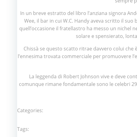
sempre pa
In un breve estratto del libro l’anziana signora An
Wee, il bar in cui W.C. Handy aveva scritto il suo 
quell’occasione il fratellastro ha messo un nichel n
solare e spensierato, lont
Chissà se questo scatto ritrae davvero colui che è
l’ennesima trovata commerciale per promuovere l’en
La leggenda di Robert Johnson vive e deve conti
comunque rimane fondamentale sono le celebri 29 c
Categories:
Tags: