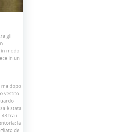
ra gli
an
 in modo
vece in un
n, ma dopo
o vestito
sguardo
osa è stata
 48 tra i
ntoria: la
gliato dei