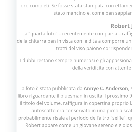
loro completi. Se fosse stata stampata correttame
stato mancino e, come ben sappiamo
Robert 
La “quarta foto” – recentemente comparsa – raffigu
della chitarra ben in vista con le dita a comporre un
tratti del viso paiono corrispond
I dubbi restano sempre numerosi e gli appassiona
della veridicità con attente
La foto è stata pubblicata da
Annye C. Anderson
,
libro riguardante il bluesman in uscita il prossimo 
il titolo del volume, raffigura in copertina propr
l’autoscatto era conservato in una piccola sca
probabilmente risale al periodo dell’altro “selfie”, 
Robert appare come un giovane sereno e gioioso