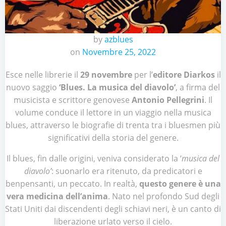
by
azblues
on
Novembre 25, 2022
Esce nelle librerie il
29 novembre
per l’
editore Diarkos
il
nuovo saggio
‘Blues. La musica del diavolo’
, a firma del
musicista e scrittore genovese
Antonio Pellegrini
. Il
volume conduce il lettore in un viaggio nella musica
blues, attraverso le biografie di trenta tra i bluesmen più
significativi della storia del genere.
Il blues, fin dalle origini, veniva considerato la ‘
musica del
diavolo’
: suonarlo era ritenuto, da predicatori e
benpensanti, un peccato. In realtà,
questo genere è una
vera medicina dell’anima
. Nato nel profondo Sud degli
Stati Uniti dai discendenti degli schiavi neri, è un canto di
liberazione urlato verso il cielo.