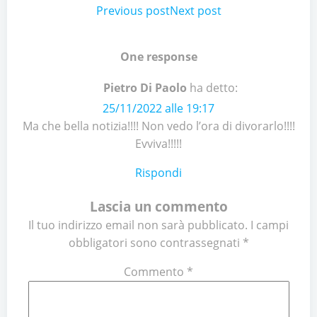
Post
Previous post
Post
Next post
navigation
navigation
One response
Pietro Di Paolo
ha detto:
25/11/2022 alle 19:17
Ma che bella notizia!!!! Non vedo l’ora di divorarlo!!!!
Evviva!!!!!
Rispondi
Lascia un commento
Il tuo indirizzo email non sarà pubblicato.
I campi
obbligatori sono contrassegnati
*
Commento
*