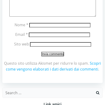
Nome
*
Email
*
Sito web
Questo sito utilizza Akismet per ridurre lo spam.
Scopri
come vengono elaborati i dati derivati dai commenti
.
Search
for:
Link amici