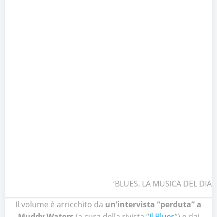
‘BLUES. LA MUSICA DEL DIA
Il volume è arricchito da
un’intervista “perduta” a
Muddy Waters
(a cura della rivista “
Il Blues
”) e dai