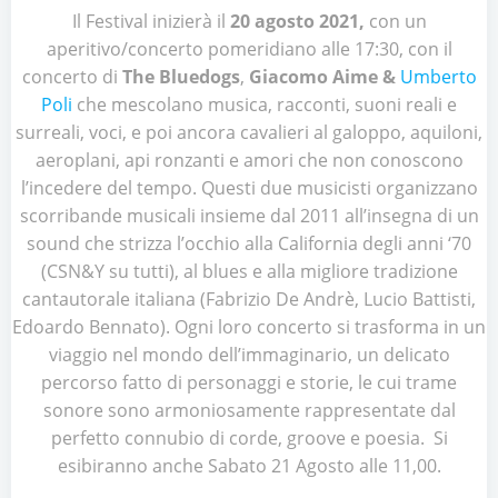
Il Festival inizierà il
20 agosto 2021,
con un
aperitivo/concerto pomeridiano alle 17:30, con il
concerto di
The
Bluedogs
,
Giacomo Aime &
Umberto
Poli
che mescolano musica, racconti, suoni reali e
surreali, voci, e poi ancora cavalieri al galoppo, aquiloni,
aeroplani, api ronzanti e amori che non conoscono
l’incedere del tempo. Questi due musicisti organizzano
scorribande musicali insieme dal 2011 all’insegna di un
sound che strizza l’occhio alla California degli anni ‘70
(CSN&Y su tutti), al blues e alla migliore tradizione
cantautorale italiana (Fabrizio De Andrè, Lucio Battisti,
Edoardo Bennato). Ogni loro concerto si trasforma in un
viaggio nel mondo dell’immaginario, un delicato
percorso fatto di personaggi e storie, le cui trame
sonore sono armoniosamente rappresentate dal
perfetto connubio di corde, groove e poesia. Si
esibiranno anche Sabato 21 Agosto alle 11,00.