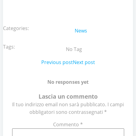
Categories:
News
Tags:
No Tag
Post
Previous post
Post
Next post
navigation
navigation
No responses yet
Lascia un commento
Il tuo indirizzo email non sarà pubblicato.
I campi
obbligatori sono contrassegnati
*
Commento
*