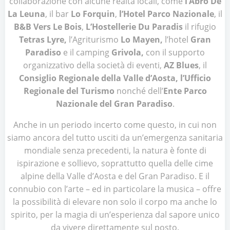
collaborazione con alcune realtà locali, come
l’Abro De
La Leuna
, il bar
Lo Forquin
,
l’Hotel Parco Nazionale
, il
B&B Vers Le Bois
,
L’Hostellerie Du Paradis
il rifugio
Tetras Lyre,
l’Agriturismo
Lo Mayen,
l’hotel
Gran
Paradiso
e il camping
Grivola
,
con il supporto
organizzativo della società di eventi,
AZ Blues
, il
Consiglio Regionale della Valle d’Aosta, l’Ufficio
Regionale del Turismo
nonché dell’
Ente Parco
Nazionale del Gran Paradiso
.
Anche in un periodo incerto come questo, in cui non
siamo ancora del tutto usciti da un’emergenza sanitaria
mondiale senza precedenti, la natura è fonte di
ispirazione e sollievo, soprattutto quella delle cime
alpine della Valle d’Aosta e del Gran Paradiso. E il
connubio con l’arte – ed in particolare la musica – offre
la possibilità di elevare non solo il corpo ma anche lo
spirito, per la magia di un’esperienza dal sapore unico
da vivere direttamente sul posto.