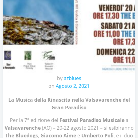
by
azblues
on
Agosto 2, 2021
La Musica della Rinascita nella Valsavarenche del
Gran Paradiso
Per la 7° edizione del
Festival Paradiso Musicale
a
Valsavarenche
(AO) – 20-22 agosto 2021 – si esibiranno
The Bluedogs
,
Giacomo Aime
e
Umberto Poli
, e il duo