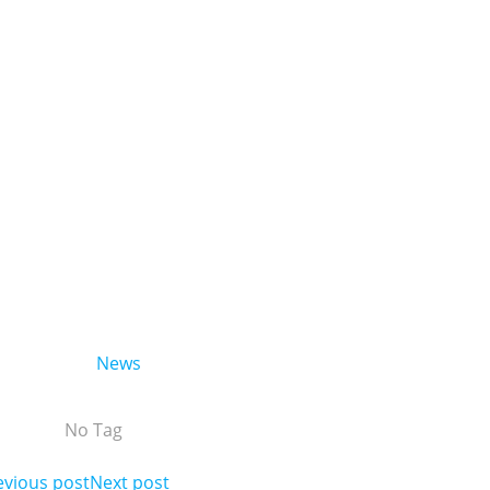
News
No Tag
ost
evious post
Post
Next post