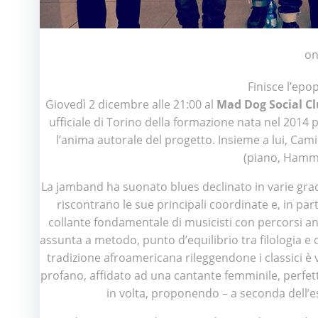
o
Finisce l’epo
Giovedì 2 dicembre alle 21:00 al
Mad Dog Social C
ufficiale di Torino della formazione nata nel 2014
l’anima autorale del progetto. Insieme a lui, Cam
(piano, Hammo
La jamband ha suonato blues declinato in varie grada
riscontrano le sue principali coordinate e, in parti
collante fondamentale di musicisti con percorsi anc
assunta a metodo, punto d’equilibrio tra filologia e cr
tradizione afroamericana rileggendone i classici è 
profano, affidato ad una cantante femminile, perfett
in volta, proponendo – a seconda dell’es