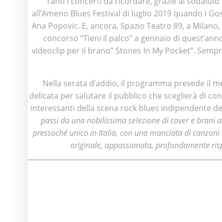
Tanti i concerti da ricordare, grazie al sodalizio
all’Ameno Blues Festival di luglio 2019 quando i Gos
Ana Popovic. E, ancora, Spazio Teatro 89, a Milano, 
concorso “Tieni il palco” a gennaio di quest’ann
videoclip per il brano” Stones In My Pocket”. Sempre
Nella serata d’addio, il programma prevede il meg
delicata per salutare il pubblico che sceglierà di c
interessanti della scena rock blues indipendente deg
passi da una nobilissima selezione di cover e brani al
pressoché unico in Italia, con una manciata di canzoni 
originale, appassionata, profondamente ris