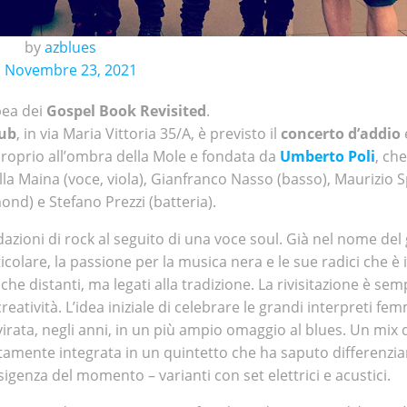
by
azblues
n
Novembre 23, 2021
pea dei
Gospel Book Revisited
.
lub
, in via Maria Vittoria 35/A, è previsto il
concerto d’addio
e
 proprio all’ombra della Mole e fondata da
Umberto Poli
, ch
illa Maina (voce, viola), Gianfranco Nasso (basso), Maurizio
nd) e Stefano Prezzi (batteria).
zioni di rock al seguito di una voce soul. Già nel nome del 
colare, la passione per la musica nera e le sue radici che è in
he distanti, ma legati alla tradizione. La rivisitazione è sem
eatività. L’idea iniziale di celebrare le grandi interpreti femm
virata, negli anni, in un più ampio omaggio al blues. Un mix 
amente integrata in un quintetto che ha saputo differenziar
igenza del momento – varianti con set elettrici e acustici.