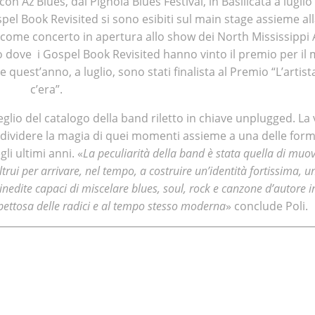
 con Az Blues, dal Pignola Blues Festival, in Basilicata a luglio
pel Book Revisited si sono esibiti sul main stage assieme al
come concerto in apertura allo show dei North Mississippi Al
o dove i Gospel Book Revisited hanno vinto il premio per il 
 quest’anno, a luglio, sono stati finalista al Premio “L’artis
c’era”.
lio del catalogo della band riletto in chiave unplugged. La 
ondividere la magia di quei momenti assieme a una delle form
li ultimi anni. «
La peculiarità della band è stata quella di muov
trui per arrivare, nel tempo, a costruire un’identità fortissima, 
inedite capaci di miscelare blues, soul, rock e canzone d’autore 
pettosa delle radici e al tempo stesso moderna
» conclude Poli.