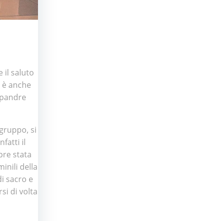
 il saluto
e è anche
 Spandre
gruppo, si
fatti il
pre stata
inili della
di sacro e
si di volta