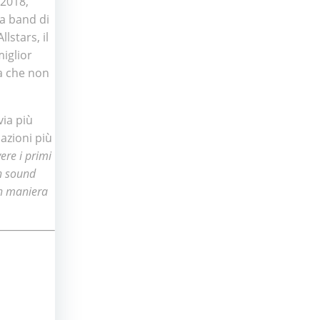
 2018,
la band di
lstars, il
miglior
ta che non
via più
azioni più
ere i primi
un sound
in maniera