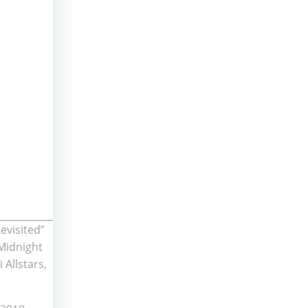
evisited”
 Midnight
 Allstars,