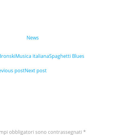
News
Bronski
Musica italiana
Spaghetti Blues
ost
evious post
Post
Next post
avigation
navigation
ampi obbligatori sono contrassegnati
*