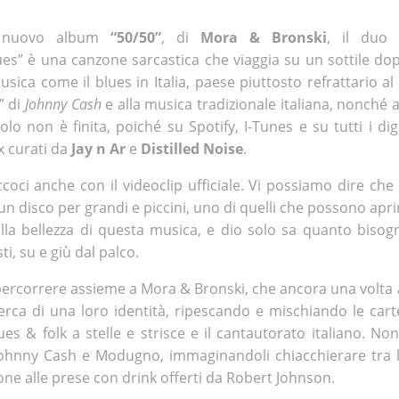
l nuovo album
“50/50”
, di
Mora & Bronski
, il duo
lues” è una canzone sarcastica che viaggia su un sottile do
musica come il blues in Italia, paese piuttosto refrattario al
” di
Johnny Cash
e alla musica tradizionale italiana, nonché 
lo non è finita, poiché su Spotify, I-Tunes e su tutti i dig
 curati da
Jay n Ar
e
Distilled Noise
.
coci anche con il videoclip ufficiale. Vi possiamo dire che
un disco per grandi e piccini, uno di quelli che possono apri
la bellezza di questa musica, e dio solo sa quanto bisogn
i, su e giù dal palco.
percorrere assieme a Mora & Bronski, che ancora una volta
rca di una loro identità, ripescando e mischiando le cart
s & folk a stelle e strisce e il cantautorato italiano. No
ohnny Cash e Modugno, immaginandoli chiacchierare tra 
one alle prese con drink offerti da Robert Johnson.