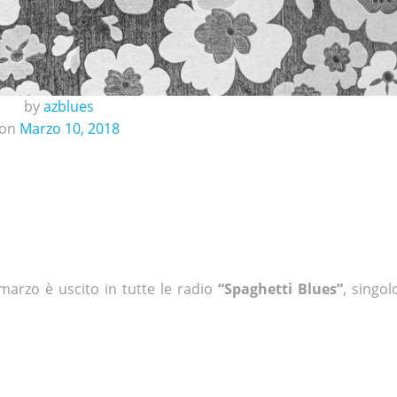
by
azblues
on
Marzo 10, 2018
marzo è uscito in tutte le radio
“Spaghetti Blues”
, singol