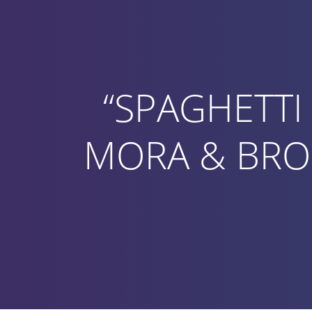
Vai
al
contenuto
“SPAGHETTI
MORA & BRON