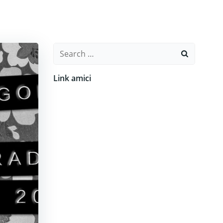
Search
for:
Link amici