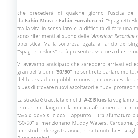
che precederà di qualche giorno l’uscita de
da
Fabio Mora
e
Fabio Ferraboschi
. “Spaghetti B
tra la vita in senso lato e la difficoltà di fare una 
sono riferimenti al suono delle “
American Recordings
operistica. Ma la sorpresa legata al lancio del singo
“Spaghetti Blues” sarà presente assieme a due remix
Vi avevamo anticipato che sarebbero arrivati ed ec
gran bell’album
“50/50”
ne sentirete parlare molto, 
del blues ad un pubblico nuovo, inconsapevole del
blues di trovare nuovi ascoltatori e nuovi protagonist
La strada è tracciata e noi di
A-Z Blues
la vogliamo 
le mani nel fango della musica afroamericana in ce
tavolo dove si gioca – appunto – tra sfumature blue
“50/50” si menzionano Muddy Waters, Carosone, J
uno studio di registrazione, intrattenuti da Buscagli