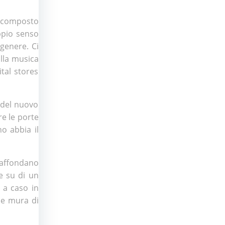
 composto
ppio senso
 genere. Ci
alla musica
ital stores
 del nuovo
re le porte
o abbia il
 affondano
e su di un
n a caso in
le mura di