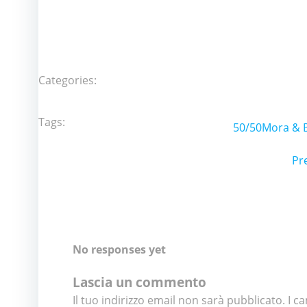
Categories:
Tags:
50/50
Mora & 
P
Pr
n
No responses yet
Lascia un commento
Il tuo indirizzo email non sarà pubblicato.
I c