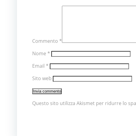
Commento
*
Nome
*
Email
*
Sito web
Questo sito utilizza Akismet per ridurre lo s