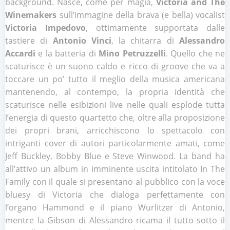
background. Nasce, come per magia,
Victoria and The
Winemakers
sull’immagine della brava (e bella) vocalist
Victoria Impedovo
, ottimamente supportata dalle
tastiere di
Antonio Vinci
, la chitarra di
Alessandro
Accardi
e la batteria di
Mino Petruzzelli
. Quello che ne
scaturisce è un suono caldo e ricco di groove che va a
toccare un po’ tutto il meglio della musica americana
mantenendo, al contempo, la propria identità che
scaturisce nelle esibizioni live nelle quali esplode tutta
l’energia di questo quartetto che, oltre alla proposizione
dei propri brani, arricchiscono lo spettacolo con
intriganti cover di autori particolarmente amati, come
Jeff Buckley, Bobby Blue e Steve Winwood. La band ha
all’attivo un album in imminente uscita intitolato In The
Family con il quale si presentano al pubblico con la voce
bluesy di Victoria che dialoga perfettamente con
l’organo Hammond e il piano Wurlitzer di Antonio,
mentre la Gibson di Alessandro ricama il tutto sotto il