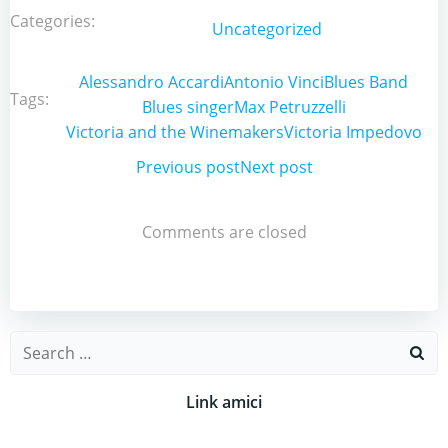
Categories:
Uncategorized
Alessandro Accardi
Antonio Vinci
Blues Band
Tags:
Blues singer
Max Petruzzelli
Victoria and the Winemakers
Victoria Impedovo
Post
Previous post
Post
Next post
navigation
navigation
Comments are closed
Search
for:
Link amici