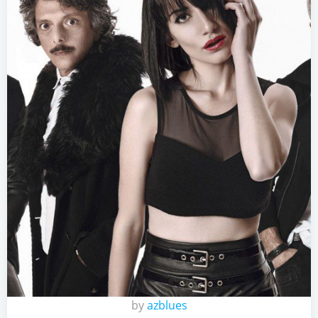
by
azblues