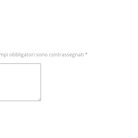
avigation
navigation
ampi obbligatori sono contrassegnati
*