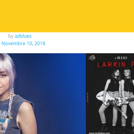
by
azblues
n
Novembre 10, 2018