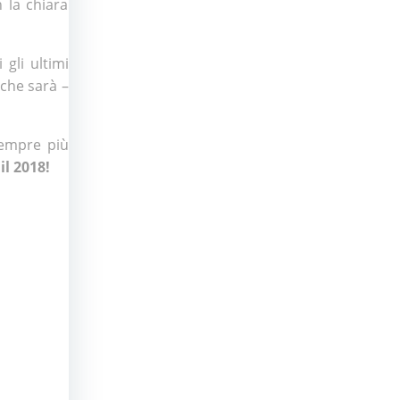
n la chiara
 gli ultimi
 che sarà –
sempre più
il 2018!