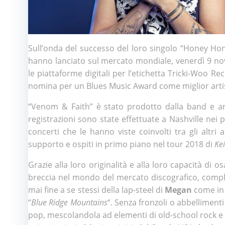
Sull’onda del successo del loro singolo “Honey Hone
hanno lanciato sul mercato mondiale, venerdì 9 nove
le piattaforme digitali per l’etichetta Tricki-Woo Rec
nomina per un Blues Music Award come miglior arti
“Venom & Faith” è stato prodotto dalla band e ar
registrazioni sono state effettuate a Nashville nei
concerti che le hanno viste coinvolti tra gli altri 
supporto e ospiti in primo piano nel tour 2018 di
Ke
Grazie alla loro originalità e alla loro capacità di
breccia nel mondo del mercato discografico, compli
mai fine a se stessi della lap-steel di
Megan
come in
“
Blue Ridge Mountains
“. Senza fronzoli o abbellimenti
pop, mescolandola ad elementi di old-school rock e 