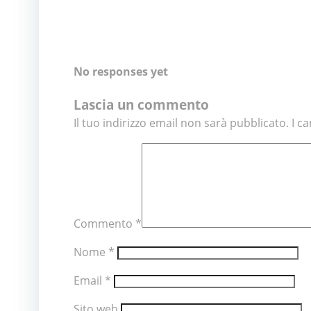
n
No responses yet
Lascia un commento
Il tuo indirizzo email non sarà pubblicato.
I c
Commento
*
Nome
*
Email
*
Sito web