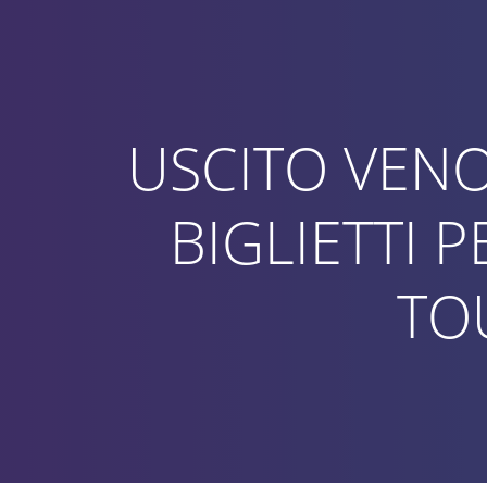
Vai
al
contenuto
USCITO VENO
BIGLIETTI P
TO