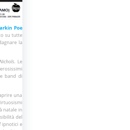
arkin Poe
to su tutte
adagnare la
Nichols
. Le
merosissimi
e band di
 aprire una
virtuosismi
tà natale in
ibilità del
f ipnotici e