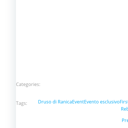
Categories:
Druso di Ranica
Event
Evento esclusivo
Fir
Tags:
Reb
P
Pr