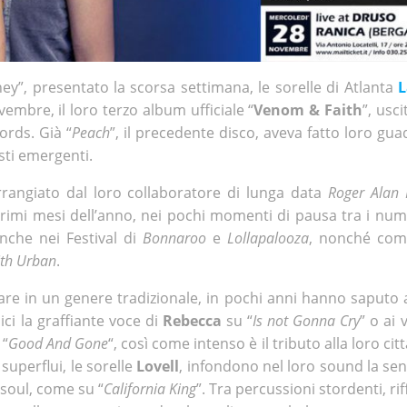
y”, presentato la scorsa settimana, le sorelle di Atlanta
L
mbre, il loro terzo album ufficiale “
Venom & Faith
”, usci
ords. Già “
Peach
”, il precedente disco, aveva fatto loro gu
sti emergenti.
rangiato dal loro collaboratore di lunga data
Roger Alan 
 primi mesi dell’anno, nei pochi momenti di pausa tra i nu
anche nei Festival di
Bonnaroo
e
Lollapalooza
, nonché com
ith Urban
.
 osare in un genere tradizionale, in pochi anni hanno saputo
ci la graffiante voce di
Rebecca
su “
Is not Gonna Cry
” o ai 
 “
Good And Gone
“, così come intenso è il tributo alla loro cit
 superflui, le sorelle
Lovell
, infondono nel loro sound la sens
soul, come su “
California King
”. Tra percussioni stordenti, rif