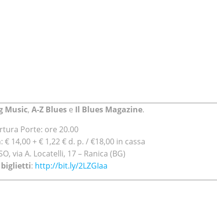
g Music
,
A-Z Blues
e
Il Blues Magazine
.
rtura Porte: ore 20.00
 € 14,00 + € 1,22 € d. p. / €18,00 in cassa
O, via A. Locatelli, 17 – Ranica (BG)
biglietti
:
http://bit.ly/2LZGIaa